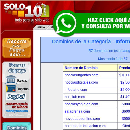
Dominios de la Categoría -
Infor
57 dominios en esta categ
Mostrando 1 de 57
Nombre de Dominio
Precio
noticiasurgentes.com
$10,0
noticiasdigitales.com
$2,50
infodiario.com
$2,00
noticlub.com
$1,49
noticiasyopinion.com
$980
salaprensa.com
$600
novedadesonline.com
$550
boletindeinformacion.com
Ofer