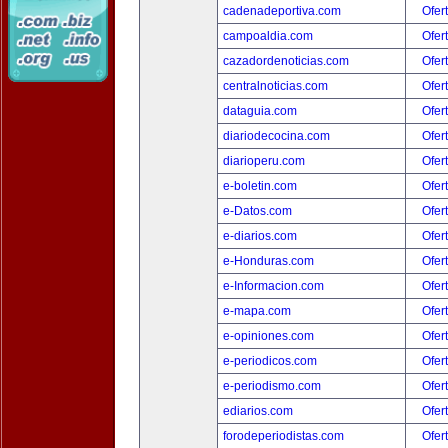
cadenadeportiva.com
Ofer
campoaldia.com
Ofer
cazadordenoticias.com
Ofer
centralnoticias.com
Ofer
dataguia.com
Ofer
diariodecocina.com
Ofer
diarioperu.com
Ofer
e-boletin.com
Ofer
e-Datos.com
Ofer
e-diarios.com
Ofer
e-Honduras.com
Ofer
e-Informacion.com
Ofer
e-mapa.com
Ofer
e-opiniones.com
Ofer
e-periodicos.com
Ofer
e-periodismo.com
Ofer
ediarios.com
Ofer
forodeperiodistas.com
Ofer