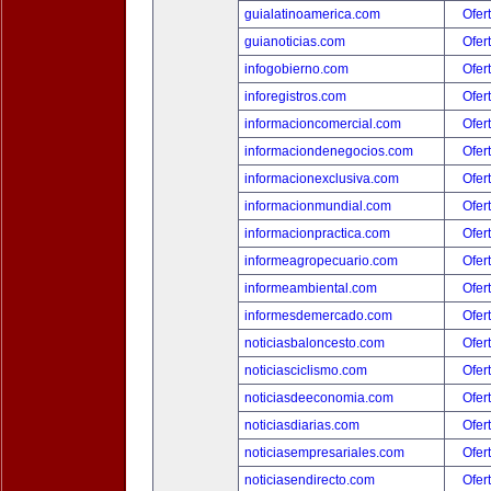
guialatinoamerica.com
Ofer
guianoticias.com
Ofer
infogobierno.com
Ofer
inforegistros.com
Ofer
informacioncomercial.com
Ofer
informaciondenegocios.com
Ofer
informacionexclusiva.com
Ofer
informacionmundial.com
Ofer
informacionpractica.com
Ofer
informeagropecuario.com
Ofer
informeambiental.com
Ofer
informesdemercado.com
Ofer
noticiasbaloncesto.com
Ofer
noticiasciclismo.com
Ofer
noticiasdeeconomia.com
Ofer
noticiasdiarias.com
Ofer
noticiasempresariales.com
Ofer
noticiasendirecto.com
Ofer