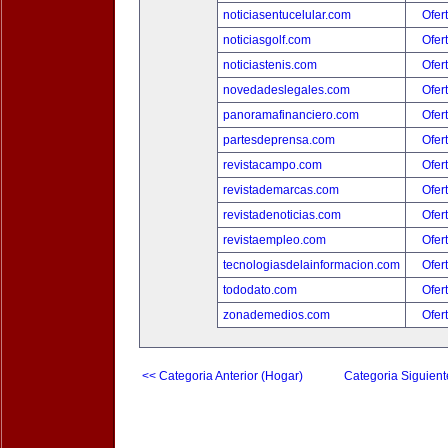
noticiasentucelular.com
Ofer
noticiasgolf.com
Ofer
noticiastenis.com
Ofer
novedadeslegales.com
Ofer
panoramafinanciero.com
Ofer
partesdeprensa.com
Ofer
revistacampo.com
Ofer
revistademarcas.com
Ofer
revistadenoticias.com
Ofer
revistaempleo.com
Ofer
tecnologiasdelainformacion.com
Ofer
tododato.com
Ofer
zonademedios.com
Ofer
<< Categoria Anterior (Hogar)
Categoria Siguient