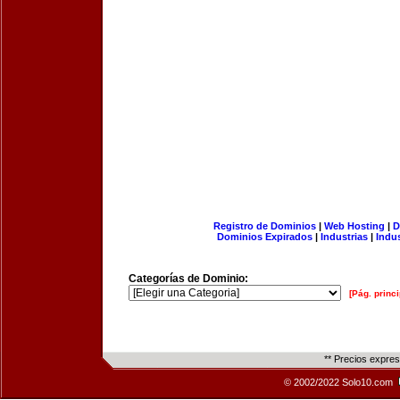
Registro de Dominios
|
Web Hosting
|
D
Dominios Expirados
|
Industrias
|
Indu
Categorías de Dominio:
[Pág. princi
** Precios expre
© 2002/2022 Solo10.com