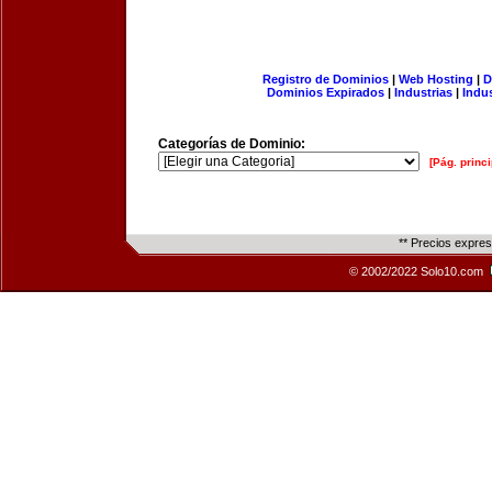
Registro de Dominios
|
Web Hosting
|
D
Dominios Expirados
|
Industrias
|
Indu
Categorías de Dominio:
[Pág. princi
** Precios expre
© 2002/2022 Solo10.com