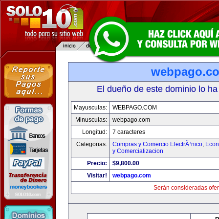
webpago.c
El dueño de este dominio lo ha
Mayusculas:
WEBPAGO.COM
Minusculas:
webpago.com
Longitud:
7 caracteres
Categorias:
Compras y Comercio ElectrÃ³nico
,
Econ
y Comercializacion
Precio:
$9,800.00
Visitar!
webpago.com
Serán consideradas ofer