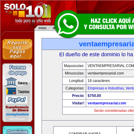
ventaempresari
El dueño de este dominio lo ha
Mayusculas:
VENTAEMPRESARIAL.CO
Minusculas:
ventaempresarial.com
Longitud:
16 caracteres
Categorias:
Empresas e Industrias
,
Vent
Precio:
$750.00
Visitar!
ventaempresarial.com
Serán consideradas ofer
R