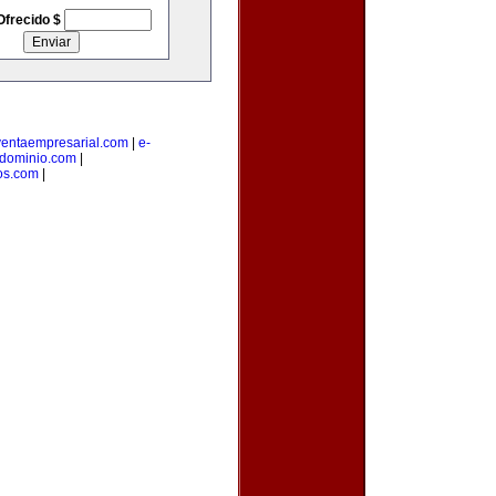
Ofrecido $
ventaempresarial.com
|
e-
edominio.com
|
os.com
|