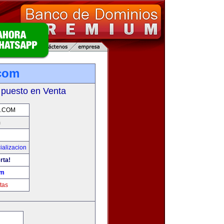
com
 puesto en Venta
.COM
m
ializacion
rta!
om
tas