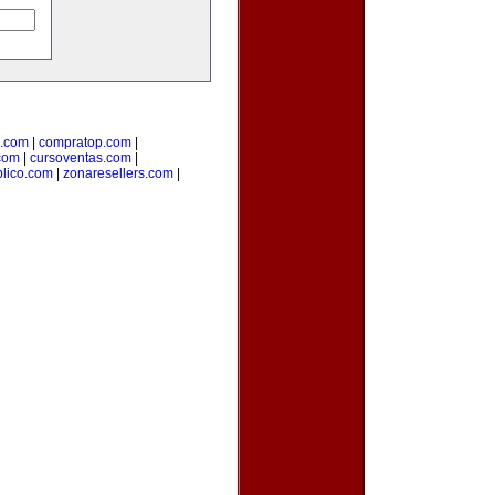
l.com
|
compratop.com
|
com
|
cursoventas.com
|
blico.com
|
zonaresellers.com
|