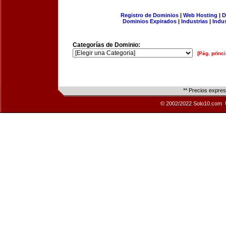
Registro de Dominios
|
Web Hosting
|
D
Dominios Expirados
|
Industrias
|
Indu
Categorías de Dominio:
[Pág. princi
** Precios expre
© 2002/2022 Solo10.com