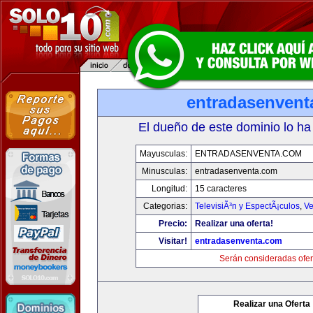
entradasenvent
El dueño de este dominio lo ha
Mayusculas:
ENTRADASENVENTA.COM
Minusculas:
entradasenventa.com
Longitud:
15 caracteres
Categorias:
TelevisiÃ³n y EspectÃ¡culos
,
Ve
Precio:
Realizar una oferta!
Visitar!
entradasenventa.com
Serán consideradas ofer
Realizar una Oferta