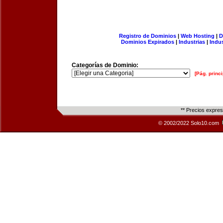
Registro de Dominios
|
Web Hosting
|
D
Dominios Expirados
|
Industrias
|
Indu
Categorías de Dominio:
[Pág. princi
** Precios expre
© 2002/2022 Solo10.com