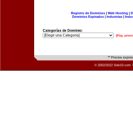
Registro de Dominios
|
Web Hosting
|
D
Dominios Expirados
|
Industrias
|
Indu
Categorías de Dominio:
[Pág. princi
** Precios expre
© 2002/2022 Solo10.com