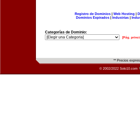
Registro de Dominios
|
Web Hosting
|
D
Dominios Expirados
|
Industrias
|
Indu
Categorías de Dominio:
[Pág. princi
** Precios expre
© 2002/2022 Solo10.com