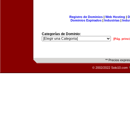
Registro de Dominios
|
Web Hosting
|
D
Dominios Expirados
|
Industrias
|
Indu
Categorías de Dominio:
[Pág. princi
** Precios expre
© 2002/2022 Solo10.com