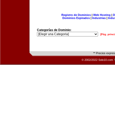
Registro de Dominios
|
Web Hosting
|
D
Dominios Expirados
|
Industrias
|
Indu
Categorías de Dominio:
[Pág. princi
** Precios expre
© 2002/2022 Solo10.com