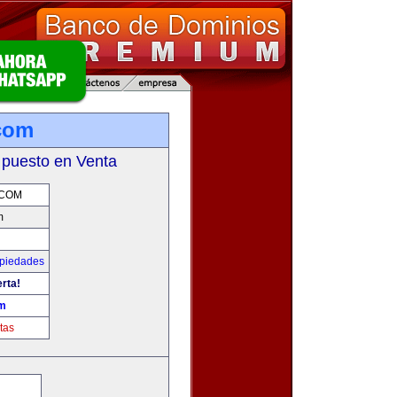
com
 puesto en Venta
.COM
m
opiedades
erta!
om
tas