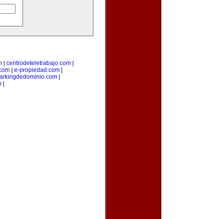
m
|
centrodeteletrabajo.com
|
.com
|
e-propiedad.com
|
arkingdedominio.com
|
m
|