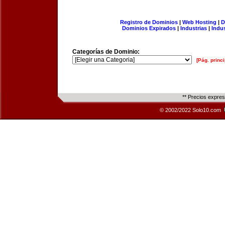
Registro de Dominios
|
Web Hosting
|
D
Dominios Expirados
|
Industrias
|
Indu
Categorías de Dominio:
[Pág. princi
** Precios expre
© 2002/2022 Solo10.com