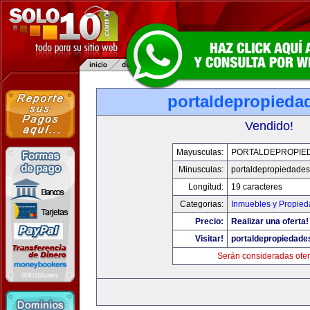
portaldepropieda
Vendido!
Mayusculas:
PORTALDEPROPIE
Minusculas:
portaldepropiedade
Longitud:
19 caracteres
Categorias:
Inmuebles y Propie
Precio:
Realizar una oferta!
Visitar!
portaldepropiedade
Serán consideradas ofer