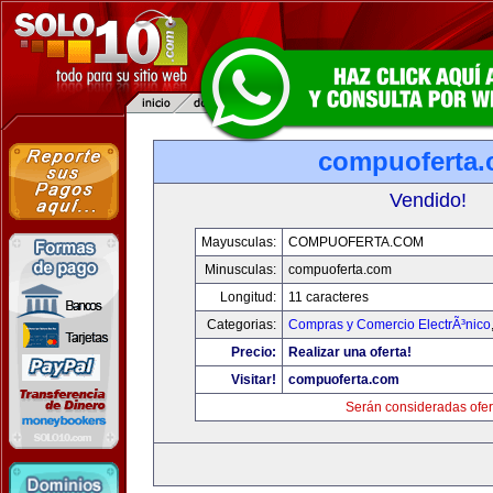
compuoferta
Vendido!
Mayusculas:
COMPUOFERTA.COM
Minusculas:
compuoferta.com
Longitud:
11 caracteres
Categorias:
Compras y Comercio ElectrÃ³nico
Precio:
Realizar una oferta!
Visitar!
compuoferta.com
Serán consideradas ofer