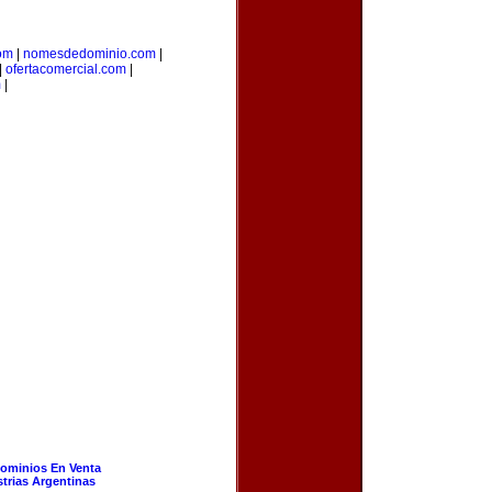
om
|
nomesdedominio.com
|
|
ofertacomercial.com
|
m
|
ominios En Venta
strias Argentinas