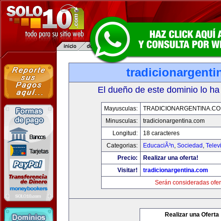
tradicionargent
El dueño de este dominio lo ha
Mayusculas:
TRADICIONARGENTINA.C
Minusculas:
tradicionargentina.com
Longitud:
18 caracteres
Categorias:
EducaciÃ³n
,
Sociedad
,
Telev
Precio:
Realizar una oferta!
Visitar!
tradicionargentina.com
Serán consideradas ofer
Realizar una Oferta