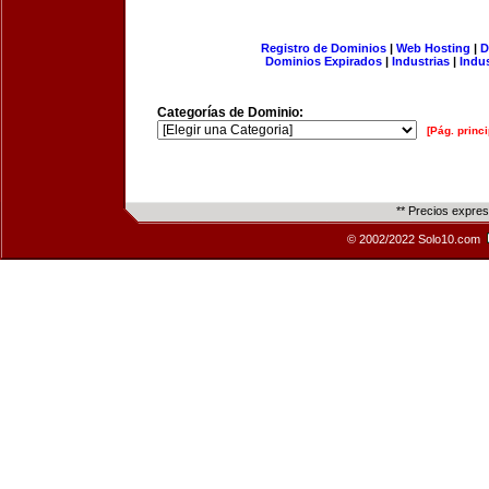
Registro de Dominios
|
Web Hosting
|
D
Dominios Expirados
|
Industrias
|
Indu
Categorías de Dominio:
[Pág. princi
** Precios expre
© 2002/2022 Solo10.com