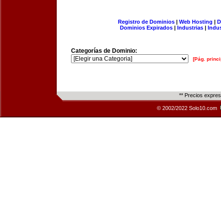
Registro de Dominios
|
Web Hosting
|
D
Dominios Expirados
|
Industrias
|
Indu
Categorías de Dominio:
[Pág. princi
** Precios expre
© 2002/2022 Solo10.com