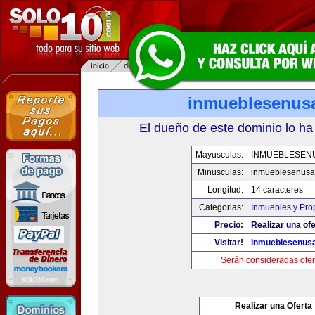
inmueblesenus
El dueño de este dominio lo ha
Mayusculas:
INMUEBLESEN
Minusculas:
inmueblesenusa
Longitud:
14 caracteres
Categorias:
Inmuebles y Pro
Precio:
Realizar una ofe
Visitar!
inmueblesenus
Serán consideradas ofer
Realizar una Oferta