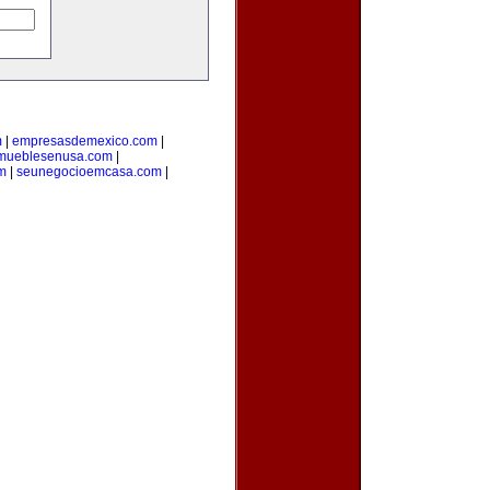
m
|
empresasdemexico.com
|
mueblesenusa.com
|
m
|
seunegocioemcasa.com
|