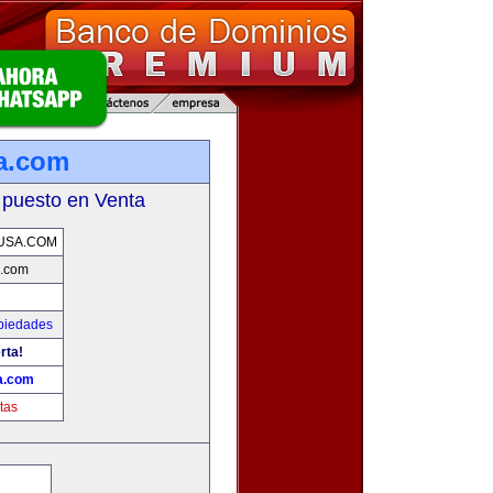
a.com
 puesto en Venta
USA.COM
.com
piedades
rta!
a.com
tas