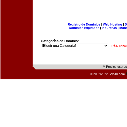
Registro de Dominios
|
Web Hosting
|
D
Dominios Expirados
|
Industrias
|
Indu
Categorías de Dominio:
[Pág. princi
** Precios expre
© 2002/2022 Solo10.com