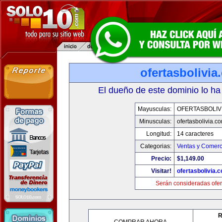
ofertasbolivia
El dueño de este dominio lo ha
Mayusculas:
OFERTASBOLIV
Minusculas:
ofertasbolivia.c
Longitud:
14 caracteres
Categorias:
Ventas y Comerc
Precio:
$1,149.00
Visitar!
ofertasbolivia.
Serán consideradas ofer
R