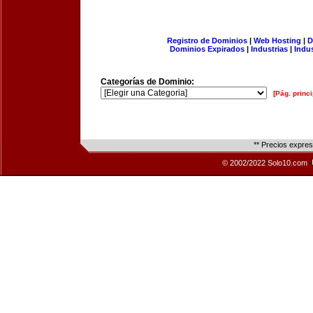
Registro de Dominios
|
Web Hosting
|
D
Dominios Expirados
|
Industrias
|
Indu
Categorías de Dominio:
[Pág. princi
** Precios expre
© 2002/2022 Solo10.com