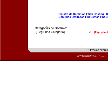
Registro de Dominios
|
Web Hosting
|
D
Dominios Expirados
|
Industrias
|
Indu
Categorías de Dominio:
[Pág. princi
** Precios expre
© 2002/2022 Solo10.com