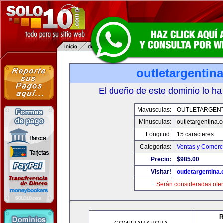
outletargentin
El dueño de este dominio lo ha
Mayusculas:
OUTLETARGENT
Minusculas:
outletargentina.
Longitud:
15 caracteres
Categorias:
Ventas y Comerci
Precio:
$985.00
Visitar!
outletargentina
Serán consideradas ofer
R