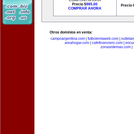
COMPRAR AHORA
Precio $
985.00
Precio 
COMPRAR AHORA
Otros dominios en venta:
campoargentina.com
|
futbolenlaweb.com
|
outleta
areahogar.com
|
cafefinanciero.com
|
encu
zonasistemas.com
|