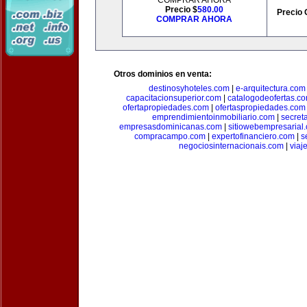
COMPRAR AHORA
Precio $
580.00
Precio 
COMPRAR AHORA
Otros dominios en venta:
destinosyhoteles.com
|
e-arquitectura.com
capacitacionsuperior.com
|
catalogodeofertas.c
ofertapropiedades.com
|
ofertaspropiedades.com
emprendimientoinmobiliario.com
|
secret
empresasdominicanas.com
|
sitiowebempresarial
compracampo.com
|
expertofinanciero.com
|
s
negociosinternacionais.com
|
viaj