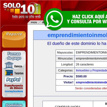
emprendimientoinmob
El dueño de este dominio lo ha
Mayusculas:
EMPRENDIMIENTOINM
Minusculas:
emprendimientoinmobil
Longitud:
26 caracteres
Categorias:
Inmuebles y Propiedad
Precio:
$580.00
Visitar!
emprendimientoinmobi
Serán consideradas ofer
R