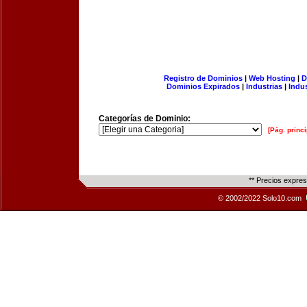
Registro de Dominios
|
Web Hosting
|
D
Dominios Expirados
|
Industrias
|
Indu
Categorías de Dominio:
[Pág. princi
** Precios expre
© 2002/2022 Solo10.com