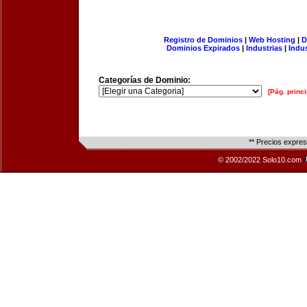
Registro de Dominios
|
Web Hosting
|
D
Dominios Expirados
|
Industrias
|
Indu
Categorías de Dominio:
[Pág. princi
** Precios expre
© 2002/2022 Solo10.com