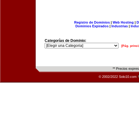
Registro de Dominios
|
Web Hosting
|
D
Dominios Expirados
|
Industrias
|
Indu
Categorías de Dominio:
[Pág. princi
** Precios expre
© 2002/2022 Solo10.com