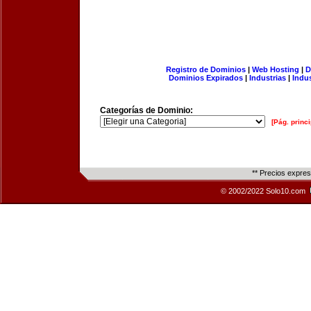
Registro de Dominios
|
Web Hosting
|
D
Dominios Expirados
|
Industrias
|
Indu
Categorías de Dominio:
[Pág. princi
** Precios expre
© 2002/2022 Solo10.com