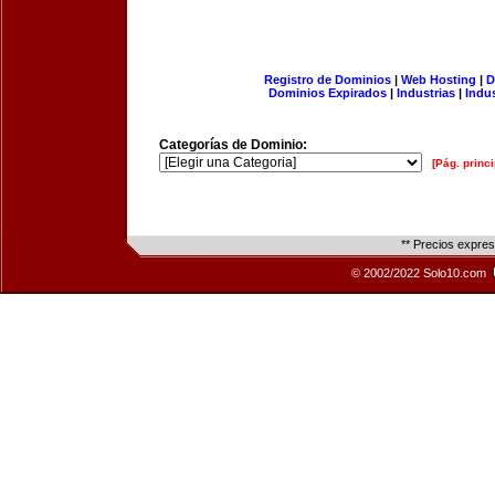
Registro de Dominios
|
Web Hosting
|
D
Dominios Expirados
|
Industrias
|
Indu
Categorías de Dominio:
[Pág. princi
** Precios expre
© 2002/2022 Solo10.com