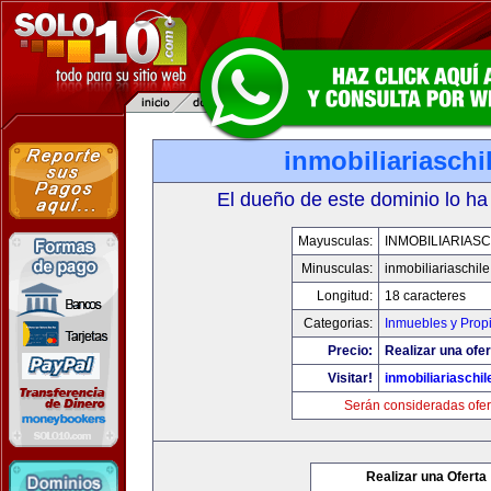
inmobiliariasch
El dueño de este dominio lo ha
Mayusculas:
INMOBILIARIAS
Minusculas:
inmobiliariaschil
Longitud:
18 caracteres
Categorias:
Inmuebles y Prop
Precio:
Realizar una ofer
Visitar!
inmobiliariaschi
Serán consideradas ofer
Realizar una Oferta