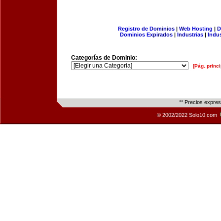
Registro de Dominios
|
Web Hosting
|
D
Dominios Expirados
|
Industrias
|
Indu
Categorías de Dominio:
[Pág. princi
** Precios expre
© 2002/2022 Solo10.com