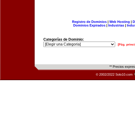
Registro de Dominios
|
Web Hosting
|
D
Dominios Expirados
|
Industrias
|
Indu
Categorías de Dominio:
[Pág. princi
** Precios expre
© 2002/2022 Solo10.com