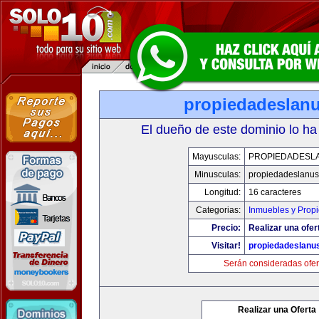
propiedadeslan
El dueño de este dominio lo ha
Mayusculas:
PROPIEDADESL
Minusculas:
propiedadeslanu
Longitud:
16 caracteres
Categorias:
Inmuebles y Prop
Precio:
Realizar una ofer
Visitar!
propiedadeslanu
Serán consideradas ofer
Realizar una Oferta