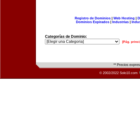
Registro de Dominios
|
Web Hosting
|
D
Dominios Expirados
|
Industrias
|
Indu
Categorías de Dominio:
[Pág. princi
** Precios expre
© 2002/2022 Solo10.com