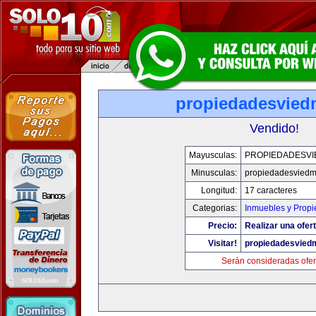
propiedadesvie
Vendido!
Mayusculas:
PROPIEDADESV
Minusculas:
propiedadesvied
Longitud:
17 caracteres
Categorias:
Inmuebles y Prop
Precio:
Realizar una ofert
Visitar!
propiedadesvied
Serán consideradas ofer