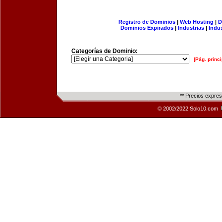
Registro de Dominios
|
Web Hosting
|
D
Dominios Expirados
|
Industrias
|
Indu
Categorías de Dominio:
[Pág. princi
** Precios expre
© 2002/2022 Solo10.com