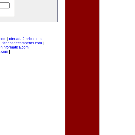
.com
|
ofertadafabrica.com
|
|
fabricadecamperas.com
|
eninformatica.com
|
n.com
|