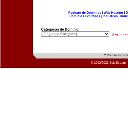
Registro de Dominios
|
Web Hosting
|
D
Dominios Expirados
|
Industrias
|
Indu
Categorías de Dominio:
[Pág. princi
** Precios expre
© 2002/2022 Solo10.com