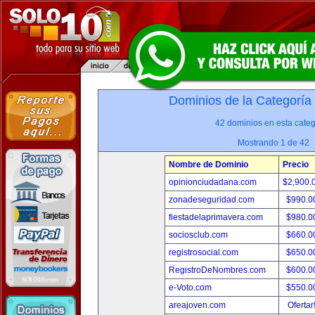
Dominios de la Categoría
42 dominios en esta categ
Mostrando 1 de 42
Nombre de Dominio
Precio
opinionciudadana.com
$2,900.
zonadeseguridad.com
$990.0
fiestadelaprimavera.com
$980.0
sociosclub.com
$660.0
registrosocial.com
$650.0
RegistroDeNombres.com
$600.0
e-Voto.com
$550.0
areajoven.com
Ofertar