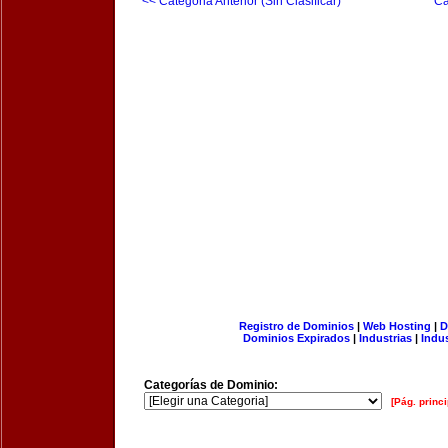
<< Categoria Anterior (Sin Clasificar)
Ca
Registro de Dominios
|
Web Hosting
|
D
Dominios Expirados
|
Industrias
|
Indu
Categorías de Dominio:
[Pág. princi