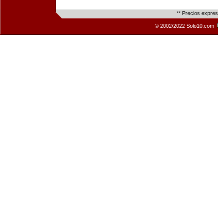
** Precios expre
© 2002/2022 Solo10.com