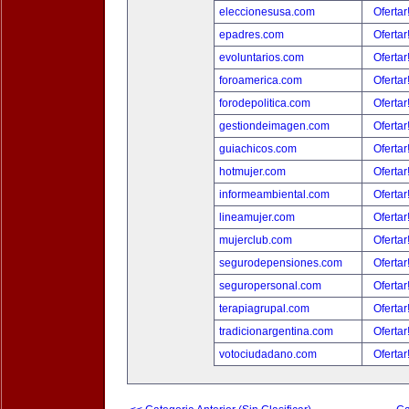
eleccionesusa.com
Ofertar
epadres.com
Ofertar
evoluntarios.com
Ofertar
foroamerica.com
Ofertar
forodepolitica.com
Ofertar
gestiondeimagen.com
Ofertar
guiachicos.com
Ofertar
hotmujer.com
Ofertar
informeambiental.com
Ofertar
lineamujer.com
Ofertar
mujerclub.com
Ofertar
segurodepensiones.com
Ofertar
seguropersonal.com
Ofertar
terapiagrupal.com
Ofertar
tradicionargentina.com
Ofertar
votociudadano.com
Ofertar